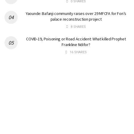
0 SHARES
Yaounde: Bafanji community raises over 29 MFCFA for Fon’s
palace reconstruction project
8 SHARES
COVID-19, Poisoning or Road Accident: What killed Prophet
Frankline Ndifor?
16 SHARES