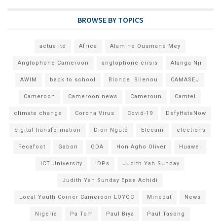
BROWSE BY TOPICS
actualité
Africa
Alamine Ousmane Mey
Anglophone Cameroon
anglophone crisis
Atanga Nji
AWIM
back to school
Blondel Silenou
CAMASEJ
Cameroon
Cameroon news
Cameroun
Camtel
climate change
Corona Virus
Covid-19
DefyHateNow
digital transformation
Dion Ngute
Elecam
elections
Fecafoot
Gabon
GDA
Hon Agho Oliver
Huawei
ICT University
IDPs
Judith Yah Sunday
Judith Yah Sunday Epse Achidi
Local Youth Corner Cameroon LOYOC
Minepat
News
Nigeria
Pa Tom
Paul Biya
Paul Tasong