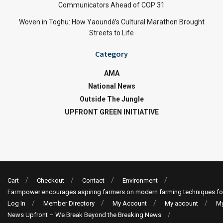
Communicators Ahead of COP 31
Woven in Toghu: How Yaoundé’s Cultural Marathon Brought
Streets to Life
Category
AMA
National News
Outside The Jungle
UPFRONT GREEN INITIATIVE
Cart
Checkout
Contact
Environment
Farmpower encourages aspiring farmers on modern farming techniques fo
Log In
Member Directory
My Account
My account
My
News Upfront – We Break Beyond the Breaking News