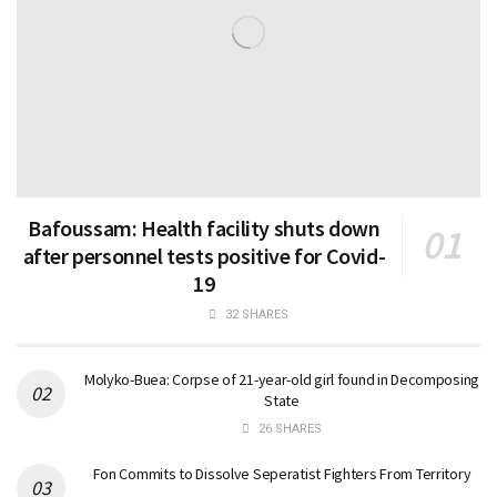
Bafoussam: Health facility shuts down
after personnel tests positive for Covid-
19
32 SHARES
Molyko-Buea: Corpse of 21-year-old girl found in Decomposing
State
26 SHARES
Fon Commits to Dissolve Seperatist Fighters From Territory