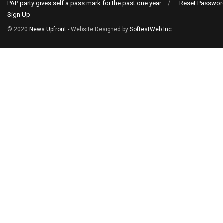
PAP party gives self a pass mark for the past one year
Reset Passwor
Sign Up
© 2020
News Upfront
- Website Designed by
SoftestWeb Inc
.