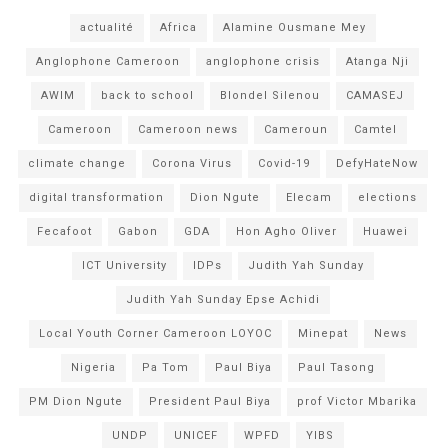
actualité
Africa
Alamine Ousmane Mey
Anglophone Cameroon
anglophone crisis
Atanga Nji
AWIM
back to school
Blondel Silenou
CAMASEJ
Cameroon
Cameroon news
Cameroun
Camtel
climate change
Corona Virus
Covid-19
DefyHateNow
digital transformation
Dion Ngute
Elecam
elections
Fecafoot
Gabon
GDA
Hon Agho Oliver
Huawei
ICT University
IDPs
Judith Yah Sunday
Judith Yah Sunday Epse Achidi
Local Youth Corner Cameroon LOYOC
Minepat
News
Nigeria
Pa Tom
Paul Biya
Paul Tasong
PM Dion Ngute
President Paul Biya
prof Victor Mbarika
UNDP
UNICEF
WPFD
YIBS