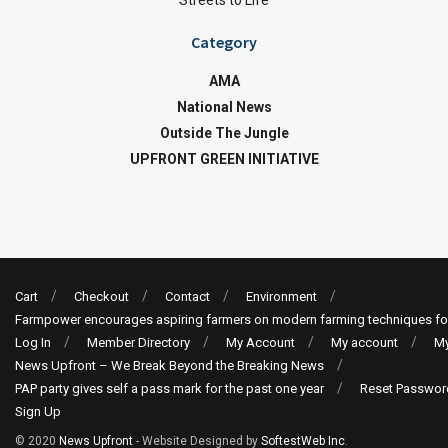
Streets to Life
Category
AMA
National News
Outside The Jungle
UPFRONT GREEN INITIATIVE
Cart
Checkout
Contact
Environment
Farmpower encourages aspiring farmers on modern farming techniques fo
Log In
Member Directory
My Account
My account
My
News Upfront – We Break Beyond the Breaking News
PAP party gives self a pass mark for the past one year
Reset Passwor
Sign Up
© 2020
News Upfront
- Website Designed by
SoftestWeb Inc
.