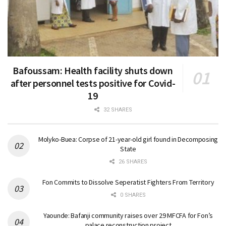
Bafoussam: Health facility shuts down
after personnel tests positive for Covid-
19
32 SHARES
Molyko-Buea: Corpse of 21-year-old girl found in Decomposing
State
26 SHARES
Fon Commits to Dissolve Seperatist Fighters From Territory
0 SHARES
Yaounde: Bafanji community raises over 29 MFCFA for Fon’s
palace reconstruction project