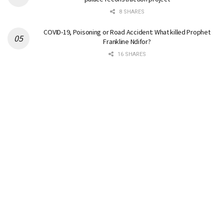
8 SHARES
COVID-19, Poisoning or Road Accident: What killed Prophet
Frankline Ndifor?
16 SHARES