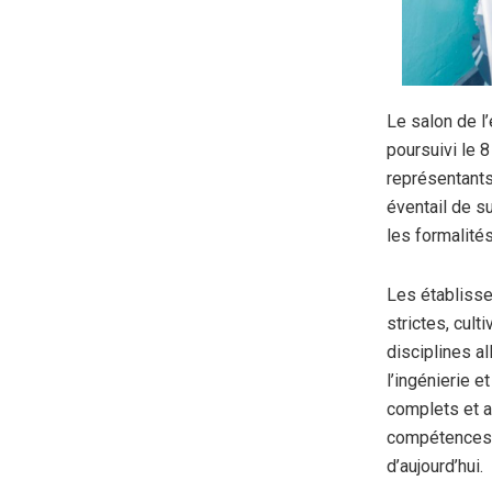
Le salon de l’
poursuivi le 8
représentants
éventail de s
les formalité
Les établiss
strictes, cult
disciplines a
l’ingénierie e
complets et a
compétences 
d’aujourd’hui.