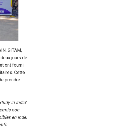
AIN, GITAM,
 deux jours de
t ont fourni
taires. Cette
 de prendre
tudy in India’
permis non
ibles en Inde,
tifs