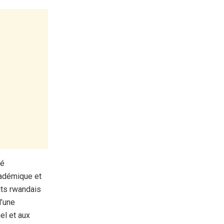
té
cadémique et
ants rwandais
d’une
el et aux