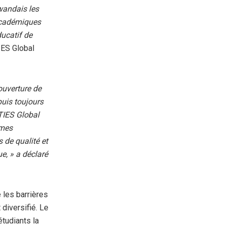
rwandais les
 académiques
ducatif de
TIES Global
ouverture de
uis toujours
 TIES Global
mmes
 de qualité et
e, » a déclaré
les barrières
 diversifié. Le
tudiants la