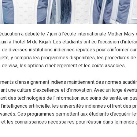
éducation a débuté le 7 juin à l’école internationale Mother Mary 
 juin à l’hôtel M de Kigali. Les étudiants ont eu l’occasion d’inter
 de diverses institutions indiennes réputées pour s’informer sur
ujets, y compris les programmes disponibles, les procédures de 
s de visa, les options d’hébergement et les coûts associés.
ements d’enseignement indiens maintiennent des normes acad
ivant une culture d’excellence et d’innovation. Avec un large évent
llant des technologies de l’information aux soins de santé, en pa
t l’intelligence artificielle, les universités indiennes offrent de
vancés. Ces programmes permettent aux étudiants d’acquérir le
et les connaissances nécessaires pour réussir dans le monde 