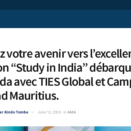
 votre avenir vers l’excelle
lon “Study in India” débarq
a avec TIES Global et Cam
d Mauritius.
er Kindo Tombe
June 12, 2024
in
AMA