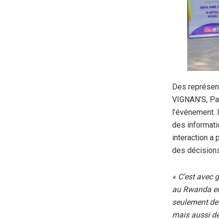
Des représent
VIGNAN’S, Par
l’événement. 
des informati
interaction a
des décisions
« C’est avec g
au Rwanda en 
seulement de 
mais aussi de