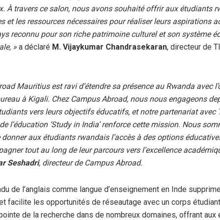
x. À travers ce salon, nous avons souhaité offrir aux étudiants 
 et les ressources nécessaires pour réaliser leurs aspirations
ays reconnu pour son riche patrimoine culturel et son système é
ale, »
a déclaré
M. Vijaykumar Chandrasekaran
, directeur de 
ad Mauritius est ravi d’étendre sa présence au Rwanda avec l’
bureau à Kigali. Chez Campus Abroad, nous nous engageons dep
tudiants vers leurs objectifs éducatifs, et notre partenariat avec
 de l’éducation ‘Study in India’ renforce cette mission. Nous so
 donner aux étudiants rwandais l’accès à des options éducatives
agner tout au long de leur parcours vers l’excellence académiqu
r Seshadri
, directeur de Campus Abroad.
du de l’anglais comme langue d’enseignement en Inde supprime 
et facilite les opportunités de réseautage avec un corps étudiant
 pointe de la recherche dans de nombreux domaines, offrant aux é