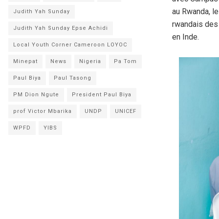
au Rwanda, les
Judith Yah Sunday
rwandais des 
Judith Yah Sunday Epse Achidi
en Inde.
Local Youth Corner Cameroon LOYOC
Minepat
News
Nigeria
Pa Tom
Paul Biya
Paul Tasong
PM Dion Ngute
President Paul Biya
prof Victor Mbarika
UNDP
UNICEF
WPFD
YIBS