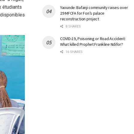
ux étudiants
Yaounde: Bafanji community raises over
29 MFCFA for Fon’s palace
 disponibles
reconstruction project
8 SHARES
COVID-19, Poisoning or Road Accident:
What killed Prophet Frankline Ndifor?
16 SHARES