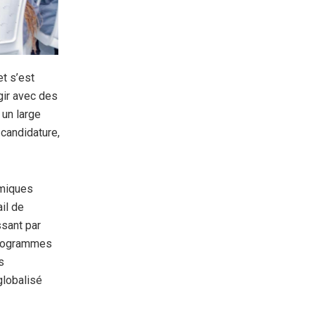
et s’est
agir avec des
 un large
candidature,
émiques
ail de
ssant par
s programmes
s
globalisé