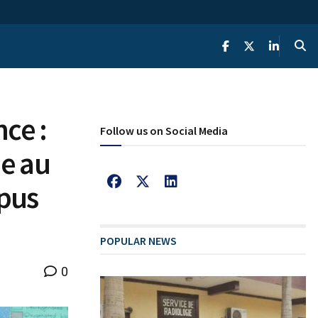
nce :
Follow us on Social Media
ue au
pus
POPULAR NEWS
0