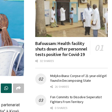
Bafoussam: Health facility
shuts down after personnel
tests positive for Covid-19
32 SHARES
Molyko-Buea: Corpse of 21-year-old girl
found in Decomposing State
26 SHARES
Fon Commits to Dissolve Seperatist
Fighters From Territory
partenariat
0 SHARES
a” à Kigali,