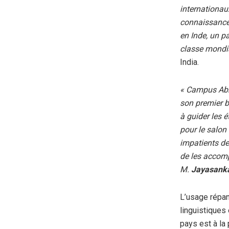
internationau
connaissances
en Inde, un p
classe mondi
India.
« Campus Abro
son premier 
à guider les é
pour le salon
impatients de
de les accomp
M.
Jayasanka
L’usage répan
linguistiques 
pays est à la