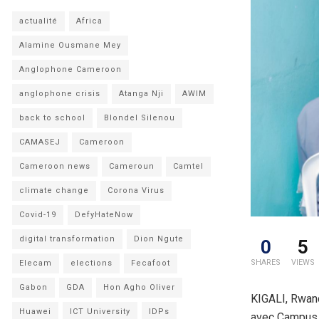
actualité
Africa
Alamine Ousmane Mey
Anglophone Cameroon
anglophone crisis
Atanga Nji
AWIM
back to school
Blondel Silenou
CAMASEJ
Cameroon
Cameroon news
Cameroun
Camtel
climate change
Corona Virus
Covid-19
DefyHateNow
digital transformation
Dion Ngute
0
5
SHARES
VIEWS
Elecam
elections
Fecafoot
Gabon
GDA
Hon Agho Oliver
KIGALI, Rwand
Huawei
ICT University
IDPs
avec Campus Ab