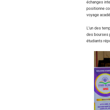
échanges inte
positionne co
voyage académ
L’un des temp
des bourses 
étudiants répo