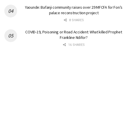
Yaounde: Bafanji community raises over 29 MFCFA for Fon’s
palace reconstruction project
8 SHARES
COVID-19, Poisoning or Road Accident: What killed Prophet
Frankline Ndifor?
16 SHARES