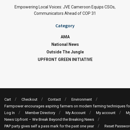
Empowering Local Voices: JVE Cameroon Equips CSOs,
Communicators Ahead of COP 31
Category
AMA
National News
Outside The Jungle
UPFRONT GREEN INITIATIVE
Cart
Checkout
Contact
Environment
Farmpower encourages aspiring farmers on modern farming techniques fo
Log In
Member Directory
My Account
My account
My
News Upfront – We Break Beyond the Breaking News
PAP party gives self a pass mark for the past one year
Reset Passwor