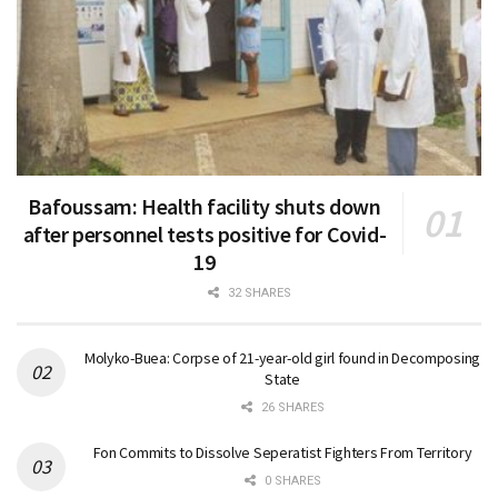
Bafoussam: Health facility shuts down
after personnel tests positive for Covid-
19
32 SHARES
Molyko-Buea: Corpse of 21-year-old girl found in Decomposing
State
26 SHARES
Fon Commits to Dissolve Seperatist Fighters From Territory
0 SHARES