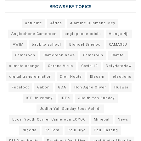
BROWSE BY TOPICS
actualité
Africa
Alamine Ousmane Mey
Anglophone Cameroon
anglophone crisis
Atanga Nji
AWIM
back to school
Blondel Silenou
CAMASEJ
Cameroon
Cameroon news
Cameroun
Camtel
climate change
Corona Virus
Covid-19
DefyHateNow
digital transformation
Dion Ngute
Elecam
elections
Fecafoot
Gabon
GDA
Hon Agho Oliver
Huawei
ICT University
IDPs
Judith Yah Sunday
Judith Yah Sunday Epse Achidi
Local Youth Corner Cameroon LOYOC
Minepat
News
Nigeria
Pa Tom
Paul Biya
Paul Tasong
PM Dion Ngute
President Paul Biya
prof Victor Mbarika