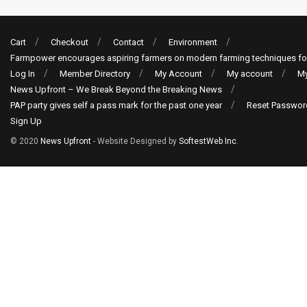
Cart
Checkout
Contact
Environment
Farmpower encourages aspiring farmers on modern farming techniques fo
Log In
Member Directory
My Account
My account
My
News Upfront – We Break Beyond the Breaking News
PAP party gives self a pass mark for the past one year
Reset Passwor
Sign Up
© 2020
News Upfront
- Website Designed by
SoftestWeb Inc
.