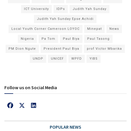
ICT University
IDPs
Judith Yah Sunday
Judith Yah Sunday Epse Achidi
Local Youth Corner Cameroon LOYOC
Minepat
News
Nigeria
Pa Tom
Paul Biya
Paul Tasong
PM Dion Ngute
President Paul Biya
prof Victor Mbarika
UNDP
UNICEF
WPFD
YIBS
Follow us on Social Media
POPULAR NEWS