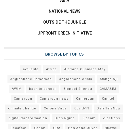
AMA
NATIONAL NEWS
OUTSIDE THE JUNGLE
UPFRONT GREEN INITIATIVE
BROWSE BY TOPICS
actualité
Africa
Alamine Ousmane Mey
Anglophone Cameroon
anglophone crisis
Atanga Nji
AWIM
back to school
Blondel Silenou
CAMASEJ
Cameroon
Cameroon news
Cameroun
Camtel
climate change
Corona Virus
Covid-19
DefyHateNow
digital transformation
Dion Ngute
Elecam
elections
Fecafoot
Gabon
GDA
Hon Agho Oliver
Huawei