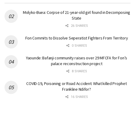
Molyko-Buea: Corpse of 21-year-old girl found in Decomposing
State
26 SHARES
Fon Commits to Dissolve Seperatist Fighters From Territory
0 SHARES
Yaounde: Bafanji community raises over 29 MFCFA for Fon’s
palace reconstruction project
8 SHARES
COVID-19, Poisoning or Road Accident: What killed Prophet
Frankline Ndifor?
16 SHARES