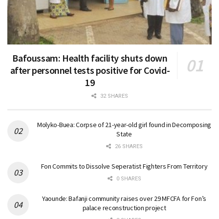
Bafoussam: Health facility shuts down
after personnel tests positive for Covid-
19
32 SHARES
Molyko-Buea: Corpse of 21-year-old girl found in Decomposing
State
26 SHARES
Fon Commits to Dissolve Seperatist Fighters From Territory
0 SHARES
Yaounde: Bafanji community raises over 29 MFCFA for Fon’s
palace reconstruction project