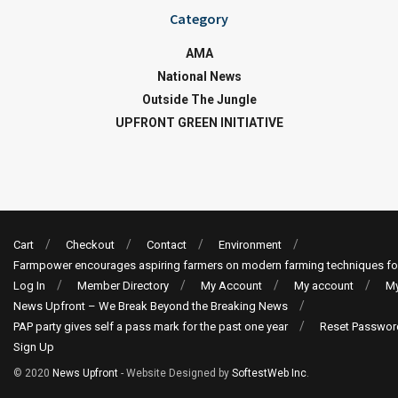
Category
AMA
National News
Outside The Jungle
UPFRONT GREEN INITIATIVE
Cart
Checkout
Contact
Environment
Farmpower encourages aspiring farmers on modern farming techniques fo
Log In
Member Directory
My Account
My account
My
News Upfront – We Break Beyond the Breaking News
PAP party gives self a pass mark for the past one year
Reset Passwor
Sign Up
© 2020
News Upfront
- Website Designed by
SoftestWeb Inc
.