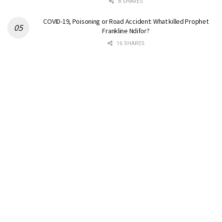
8 SHARES
COVID-19, Poisoning or Road Accident: What killed Prophet
Frankline Ndifor?
16 SHARES