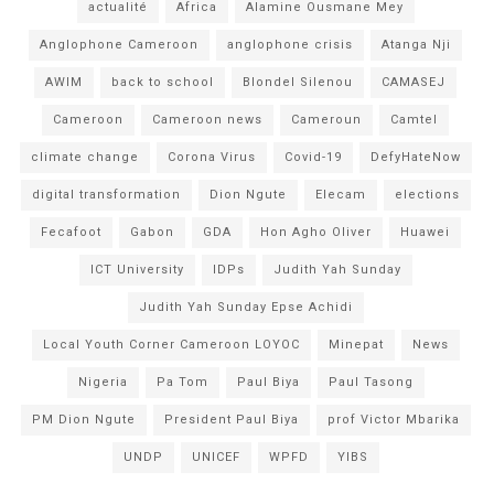
actualité
Africa
Alamine Ousmane Mey
Anglophone Cameroon
anglophone crisis
Atanga Nji
AWIM
back to school
Blondel Silenou
CAMASEJ
Cameroon
Cameroon news
Cameroun
Camtel
climate change
Corona Virus
Covid-19
DefyHateNow
digital transformation
Dion Ngute
Elecam
elections
Fecafoot
Gabon
GDA
Hon Agho Oliver
Huawei
ICT University
IDPs
Judith Yah Sunday
Judith Yah Sunday Epse Achidi
Local Youth Corner Cameroon LOYOC
Minepat
News
Nigeria
Pa Tom
Paul Biya
Paul Tasong
PM Dion Ngute
President Paul Biya
prof Victor Mbarika
UNDP
UNICEF
WPFD
YIBS