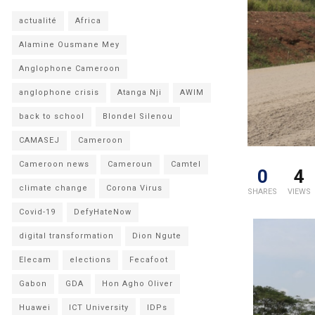
actualité
Africa
Alamine Ousmane Mey
Anglophone Cameroon
anglophone crisis
Atanga Nji
AWIM
back to school
Blondel Silenou
CAMASEJ
Cameroon
Cameroon news
Cameroun
Camtel
0
4
climate change
Corona Virus
SHARES
VIEWS
Covid-19
DefyHateNow
digital transformation
Dion Ngute
Elecam
elections
Fecafoot
Gabon
GDA
Hon Agho Oliver
Huawei
ICT University
IDPs