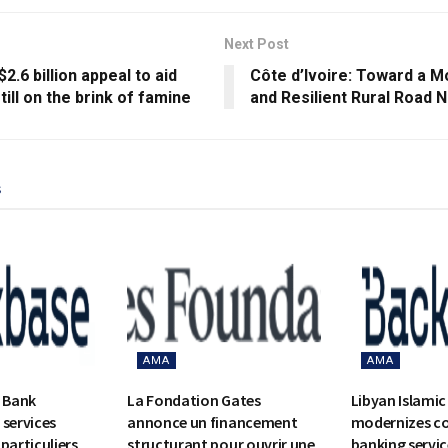
Next Post
$2.6 billion appeal to aid
Côte d’Ivoire: Toward a M
still on the brink of famine
and Resilient Rural Road 
s
AMA
AMA
c Bank
La Fondation Gates
Libyan Islamic
 services
annonce un financement
modernizes c
particuliers
structurant pour ouvrir une
banking servic