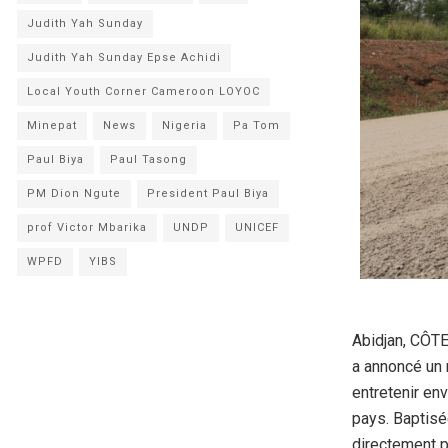
Judith Yah Sunday
Judith Yah Sunday Epse Achidi
Local Youth Corner Cameroon LOYOC
Minepat
News
Nigeria
Pa Tom
Paul Biya
Paul Tasong
PM Dion Ngute
President Paul Biya
prof Victor Mbarika
UNDP
UNICEF
WPFD
YIBS
Abidjan, CÔT
a annoncé un n
entretenir en
pays. Baptisé
directement p