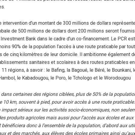
es.
e intervention d’un montant de 300 millions de dollars représent
bale de 500 millions de dollars dont 200 millions seront fournis 
e Investment Bank dans le cadre d’un co-financement. Le PCR es
moins 90% de la population l’accès à une route praticable par tou
s de cinq kilomètres de leur domicile. Il ambitionne également 
blissements sanitaires et scolaires à des routes praticables en
11 régions, à savoir : le Bafing, la Bagoué, le Béré, le Bounkani, l
Hambol, le Kabadougou, le Poro, le Tchologo et le Worodougou
 dans certaines des régions ciblées, plus de 50% de la populatio
re 10 km, souvent à pied, pour avoir accès à une route praticable.
n impact sérieux sur les activités socio-économiques, non seule
des produits agricoles mais aussi pour l’accès aux écoles et aux
 bénéficiera donc à l’ensemble de la population, d’abord aux uti
aux et des marchés, aux élèves des écoles primaires ainsi qu’aux