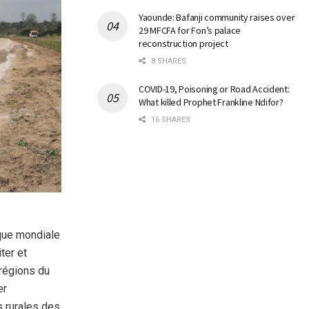
Yaounde: Bafanji community raises over
29 MFCFA for Fon’s palace
reconstruction project
8 SHARES
COVID-19, Poisoning or Road Accident:
What killed Prophet Frankline Ndifor?
16 SHARES
que mondiale
ter et
 régions du
er
s rurales des