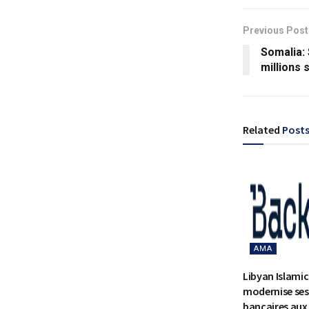
Previous Post
Somalia: 
millions 
Related
Post
AMA
Libyan Islami
modernise ses
bancaires aux 