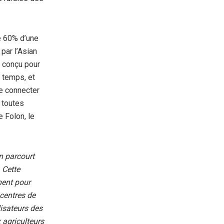
e 60% d’une
par l’Asian
t conçu pour
t temps, et
de connecter
 toutes
e Folon, le
n parcourt
 Cette
ment pour
 centres de
lisateurs des
 agriculteurs