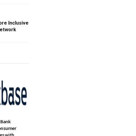
ore Inclusive
Network
 Bank
onsumer
es with