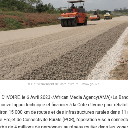
© Gouvernement de Côte d’Ivoire – www.gouv.ci
E D’IVOIRE, le 6 Avril 2023-/African Media Agency(AMA)/La Ban
ouvel appui technique et financier à la Côte d’Ivoire pour réhabili
viron 15 000 km de routes et des infrastructures rurales dans 11
e Projet de Connectivité Rurale (PCR), l’opération vise à connect
rès de 4 millions de personnes au réseau routier dans les zone