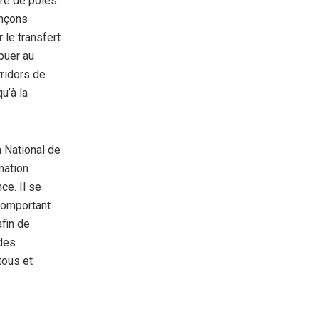
ure de pôles
onçons
 le transfert
buer au
rridors de
u’à la
 National de
mation
ce. Il se
comportant
afin de
 des
tous et