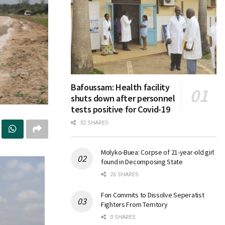
Bafoussam: Health facility
shuts down after personnel
tests positive for Covid-19
32 SHARES
Molyko-Buea: Corpse of 21-year-old girl
found in Decomposing State
26 SHARES
Fon Commits to Dissolve Seperatist
Fighters From Territory
0 SHARES