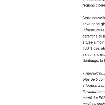
régions ciblé
Cette nouvell
enveloppe glo
Infrastructur
garantir à au 
située à moin
100 % des éta
saisons, dans 
Gontougo, le 
«
Aujourd’hui,
plus de 5 voi
situation a u
l’évacuation 
santé. Le PCR
services soci