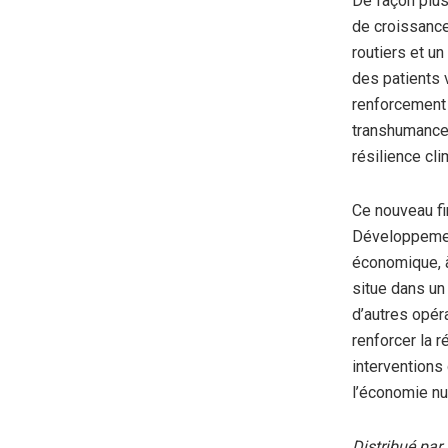
De façon plus 
de croissance
routiers et u
des patients 
renforcement d
transhumance, 
résilience cli
Ce nouveau fi
Développemen
économique, à 
situe dans un
d’autres opér
renforcer la r
interventions 
l’économie n
Distribué pa