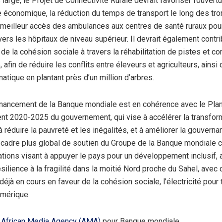
large, le Projet de Connectivité Rurale devrait favoriser l’ouvert
 économique, la réduction du temps de transport le long des tr
n meilleur accès des ambulances aux centres de santé ruraux pour
vers les hôpitaux de niveau supérieur. Il devrait également contri
e la cohésion sociale à travers la réhabilitation de pistes et co
afin de réduire les conflits entre éleveurs et agriculteurs, ainsi q
matique en plantant près d’un million d’arbres.
nancement de la Banque mondiale est en cohérence avec le Plan
t 2020-2025 du gouvernement, qui vise à accélérer la transfor
réduire la pauvreté et les inégalités, et à améliorer la gouvernan
 cadre plus global de soutien du Groupe de la Banque mondiale 
ations visant à appuyer le pays pour un développement inclusif, 
ésilience à la fragilité dans la moitié Nord proche du Sahel, avec
déjà en cours en faveur de la cohésion sociale, l’électricité pour 
umérique.
r
African Media Agency (AMA)
pour Banque mondiale.