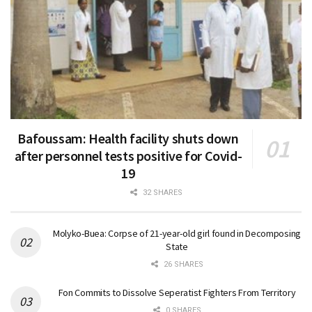
Bafoussam: Health facility shuts down
after personnel tests positive for Covid-
19
32 SHARES
Molyko-Buea: Corpse of 21-year-old girl found in Decomposing
State
26 SHARES
Fon Commits to Dissolve Seperatist Fighters From Territory
0 SHARES