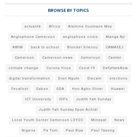
BROWSE BY TOPICS
actualité
Africa
Alamine Ousmane Mey
Anglophone Cameroon
anglophone crisis
Atanga Nji
AWIM
back to school
Blondel Silenou
CAMASEJ
Cameroon
Cameroon news
Cameroun
Camtel
climate change
Corona Virus
Covid-19
DefyHateNow
digital transformation
Dion Ngute
Elecam
elections
Fecafoot
Gabon
GDA
Hon Agho Oliver
Huawei
ICT University
IDPs
Judith Yah Sunday
Judith Yah Sunday Epse Achidi
Local Youth Corner Cameroon LOYOC
Minepat
News
Nigeria
Pa Tom
Paul Biya
Paul Tasong