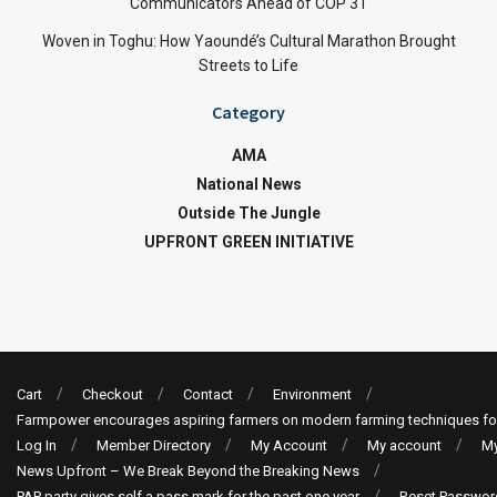
Communicators Ahead of COP 31
Woven in Toghu: How Yaoundé’s Cultural Marathon Brought
Streets to Life
Category
AMA
National News
Outside The Jungle
UPFRONT GREEN INITIATIVE
Cart
Checkout
Contact
Environment
Farmpower encourages aspiring farmers on modern farming techniques fo
Log In
Member Directory
My Account
My account
My
News Upfront – We Break Beyond the Breaking News
PAP party gives self a pass mark for the past one year
Reset Passwor