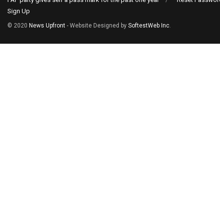
Sign Up
© 2020
News Upfront
- Website Designed by
SoftestWeb Inc
.