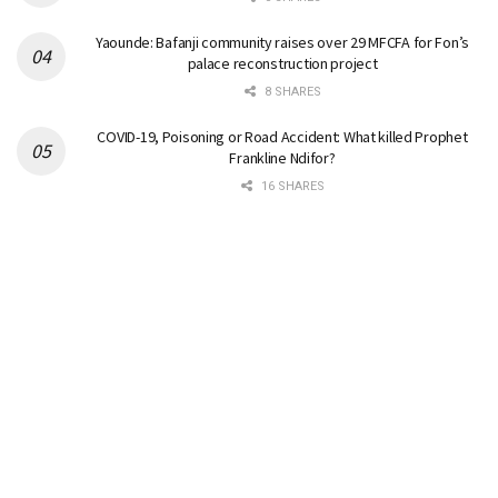
Yaounde: Bafanji community raises over 29 MFCFA for Fon’s
palace reconstruction project
8 SHARES
COVID-19, Poisoning or Road Accident: What killed Prophet
Frankline Ndifor?
16 SHARES