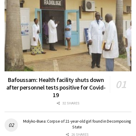
Bafoussam: Health facility shuts down
after personnel tests positive for Covid-
19
32 SHARES
Molyko-Buea: Corpse of 21-year-old girl found in Decomposing
State
26 SHARES