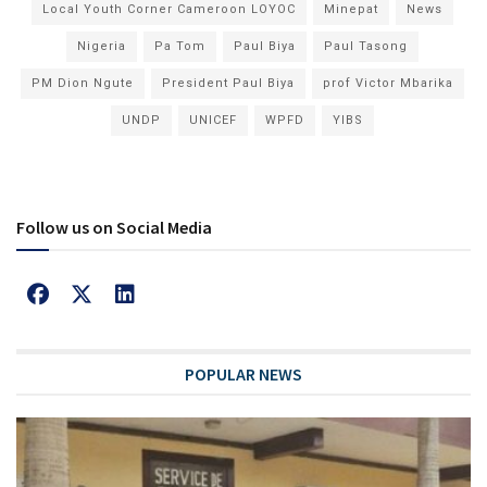
Local Youth Corner Cameroon LOYOC
Minepat
News
Nigeria
Pa Tom
Paul Biya
Paul Tasong
PM Dion Ngute
President Paul Biya
prof Victor Mbarika
UNDP
UNICEF
WPFD
YIBS
Follow us on Social Media
POPULAR NEWS