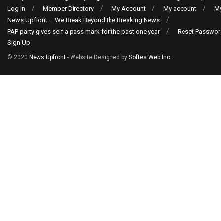
Log In
Member Directory
My Account
My account
My
News Upfront – We Break Beyond the Breaking News
PAP party gives self a pass mark for the past one year
Reset Passwor
Sign Up
© 2020
News Upfront
- Website Designed by
SoftestWeb Inc
.