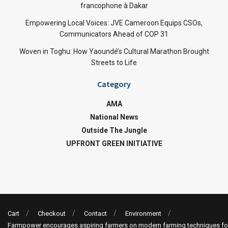
francophone à Dakar
Empowering Local Voices: JVE Cameroon Equips CSOs,
Communicators Ahead of COP 31
Woven in Toghu: How Yaoundé’s Cultural Marathon Brought
Streets to Life
Category
AMA
National News
Outside The Jungle
UPFRONT GREEN INITIATIVE
Cart
Checkout
Contact
Environment
Farmpower encourages aspiring farmers on modern farming techniques fo