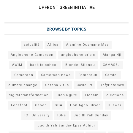
UPFRONT GREEN INITIATIVE
BROWSE BY TOPICS
actualité
Africa
Alamine Ousmane Mey
Anglophone Cameroon
anglophone crisis
Atanga Nji
AWIM
back to school
Blondel Silenou
CAMASEJ
Cameroon
Cameroon news
Cameroun
Camtel
climate change
Corona Virus
Covid-19
DefyHateNow
digital transformation
Dion Ngute
Elecam
elections
Fecafoot
Gabon
GDA
Hon Agho Oliver
Huawei
ICT University
IDPs
Judith Yah Sunday
Judith Yah Sunday Epse Achidi