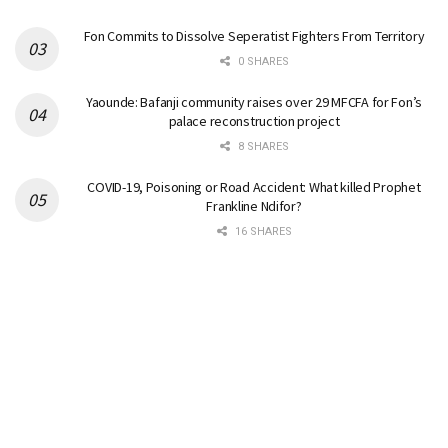
Fon Commits to Dissolve Seperatist Fighters From Territory
0 SHARES
Yaounde: Bafanji community raises over 29 MFCFA for Fon’s
palace reconstruction project
8 SHARES
COVID-19, Poisoning or Road Accident: What killed Prophet
Frankline Ndifor?
16 SHARES