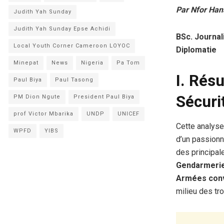
Par Nfor Han
Judith Yah Sunday
Judith Yah Sunday Epse Achidi
BSc. Journa
Local Youth Corner Cameroon LOYOC
Diplomatie
Minepat
News
Nigeria
Pa Tom
I. Rés
Paul Biya
Paul Tasong
Sécuri
PM Dion Ngute
President Paul Biya
prof Victor Mbarika
UNDP
UNICEF
Cette analyse
WPFD
YIBS
d’un passionné
des principal
Gendarmerie
Armées conv
milieu des tr