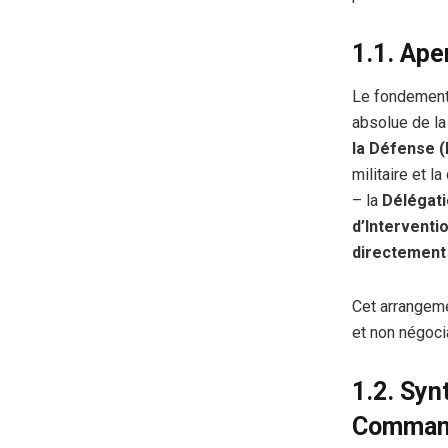
1.1. Ap
Le fondement 
absolue de la
la Défense 
militaire et l
– la
Délégati
d’Interventi
directement 
Cet arrangeme
et non négoci
1.2. Syn
Comman