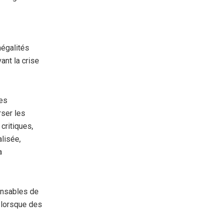
négalités
ant la crise
des
rser les
critiques,
alisée,
a
onsables de
 lorsque des