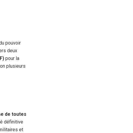
du pouvoir
vers deux
F)
pour la
lon plusieurs
e de toutes
é définitive
ilitaires et