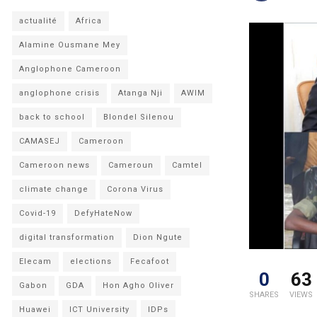
actualité
Africa
Alamine Ousmane Mey
Anglophone Cameroon
anglophone crisis
Atanga Nji
AWIM
back to school
Blondel Silenou
CAMASEJ
Cameroon
Cameroon news
Cameroun
Camtel
climate change
Corona Virus
Covid-19
DefyHateNow
digital transformation
Dion Ngute
Elecam
elections
Fecafoot
0
63
Gabon
GDA
Hon Agho Oliver
SHARES
VIEWS
Huawei
ICT University
IDPs