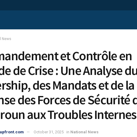
al News
andement et Contrôle en
de de Crise : Une Analyse d
rship, des Mandats et de la
se des Forces de Sécurité 
oun aux Troubles Internes
upfront.com
October 31, 2025
in
National News