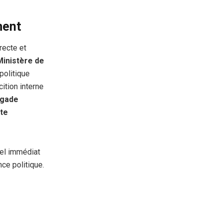
ment
recte et
Ministère de
politique
cition interne
igade
te
nel immédiat
ce politique.