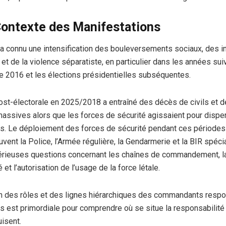
Contexte des Manifestations
 connu une intensification des bouleversements sociaux, des i
t de la violence séparatiste, en particulier dans les années suiv
 2016 et les élections présidentielles subséquentes.
ost-électorale en 2025/2018 a entraîné des décès de civils et 
massives alors que les forces de sécurité agissaient pour dispe
s. Le déploiement des forces de sécurité pendant ces périodes 
vent la Police, l’Armée régulière, la Gendarmerie et la BIR spéci
érieuses questions concernant les chaînes de commandement, l
 et l’autorisation de l’usage de la force létale.
ion des rôles et des lignes hiérarchiques des commandants resp
s est primordiale pour comprendre où se situe la responsabilité
isent.