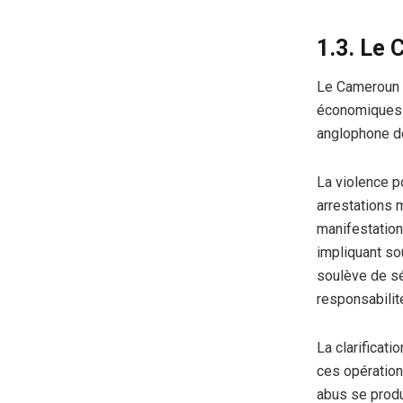
1.3. Le 
Le Cameroun a
économiques e
anglophone de
La violence p
arrestations 
manifestation
impliquant sou
soulève de s
responsabilité
La clarificat
ces opération
abus se produ