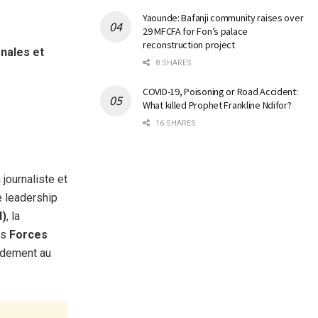
Yaounde: Bafanji community raises over
29 MFCFA for Fon’s palace
reconstruction project
nales et
8 SHARES
COVID-19, Poisoning or Road Accident:
What killed Prophet Frankline Ndifor?
16 SHARES
journaliste et
le leadership
N)
, la
es
Forces
ndement au