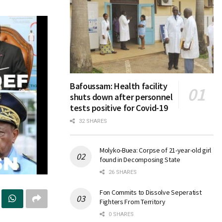
Bafoussam: Health facility
shuts down after personnel
tests positive for Covid-19
32 SHARES
Molyko-Buea: Corpse of 21-year-old girl
found in Decomposing State
26 SHARES
Fon Commits to Dissolve Seperatist
Fighters From Territory
0 SHARES