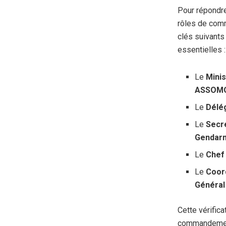
Pour répondre
rôles de comm
clés suivants
essentielles :
Le
Mini
ASSOMO
Le
Délég
Le
Secré
Gendarm
Le
Chef
Le
Coord
Général
Cette vérific
commandement,