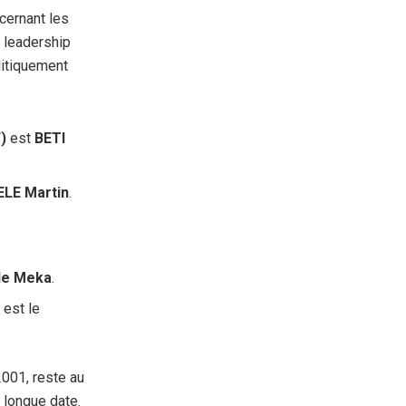
cernant les
 leadership
litiquement
)
est
BETI
LE Martin
.
de Meka
.
)
est le
001, reste au
 longue date.