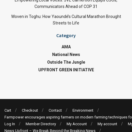
Empowering Local Voices: JVE Cameroon Equips CSOs,
Communicators Ahead of COP 31
Woven in Toghu: How Yaoundé’s Cultural Marathon Brought
Streets to Life
Category
AMA
National News
Outside The Jungle
UPFRONT GREEN INITIATIVE
Cart
Checkout
Contact
Environment
Farmpower encourages aspiring farmers on modern farming techniques fo
Log In
Member Directory
My Account
My account
My
News Upfront – We Break Beyond the Breaking News