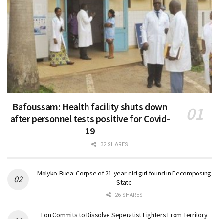
Bafoussam: Health facility shuts down
after personnel tests positive for Covid-
19
32 SHARES
Molyko-Buea: Corpse of 21-year-old girl found in Decomposing
State
26 SHARES
Fon Commits to Dissolve Seperatist Fighters From Territory