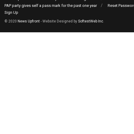
PAP party gives self a pass mark for the past one year
Reset Passwor
Sign Up
© 2020
News Upfront
- Website Designed by
SoftestWeb Inc
.