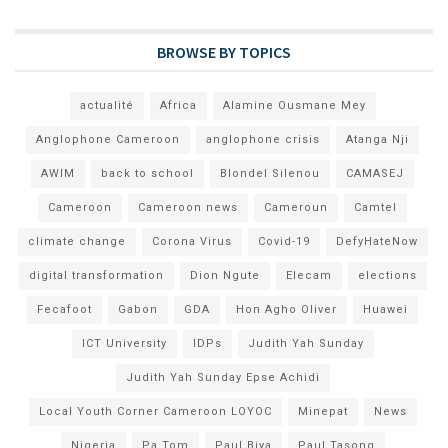
BROWSE BY TOPICS
actualité
Africa
Alamine Ousmane Mey
Anglophone Cameroon
anglophone crisis
Atanga Nji
AWIM
back to school
Blondel Silenou
CAMASEJ
Cameroon
Cameroon news
Cameroun
Camtel
climate change
Corona Virus
Covid-19
DefyHateNow
digital transformation
Dion Ngute
Elecam
elections
Fecafoot
Gabon
GDA
Hon Agho Oliver
Huawei
ICT University
IDPs
Judith Yah Sunday
Judith Yah Sunday Epse Achidi
Local Youth Corner Cameroon LOYOC
Minepat
News
Nigeria
Pa Tom
Paul Biya
Paul Tasong