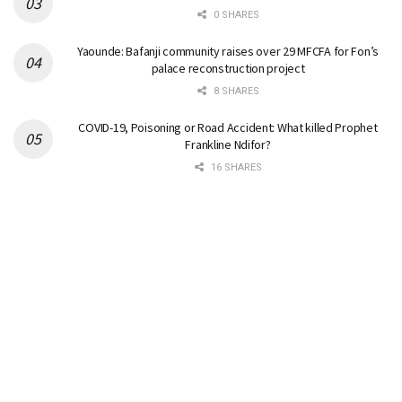
0 SHARES
Yaounde: Bafanji community raises over 29 MFCFA for Fon’s
palace reconstruction project
8 SHARES
COVID-19, Poisoning or Road Accident: What killed Prophet
Frankline Ndifor?
16 SHARES