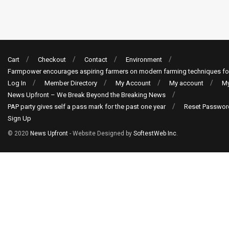
Cart
Checkout
Contact
Environment
Farmpower encourages aspiring farmers on modern farming techniques fo
Log In
Member Directory
My Account
My account
My
News Upfront – We Break Beyond the Breaking News
PAP party gives self a pass mark for the past one year
Reset Passwor
Sign Up
© 2020
News Upfront
- Website Designed by
SoftestWeb Inc
.