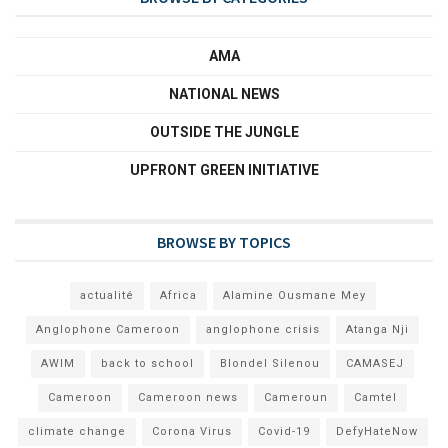
AMA
NATIONAL NEWS
OUTSIDE THE JUNGLE
UPFRONT GREEN INITIATIVE
BROWSE BY TOPICS
actualité
Africa
Alamine Ousmane Mey
Anglophone Cameroon
anglophone crisis
Atanga Nji
AWIM
back to school
Blondel Silenou
CAMASEJ
Cameroon
Cameroon news
Cameroun
Camtel
climate change
Corona Virus
Covid-19
DefyHateNow