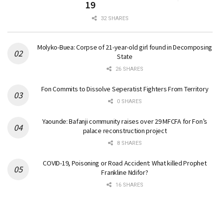
19
32 SHARES
Molyko-Buea: Corpse of 21-year-old girl found in Decomposing
State
26 SHARES
Fon Commits to Dissolve Seperatist Fighters From Territory
0 SHARES
Yaounde: Bafanji community raises over 29 MFCFA for Fon’s
palace reconstruction project
8 SHARES
COVID-19, Poisoning or Road Accident: What killed Prophet
Frankline Ndifor?
16 SHARES