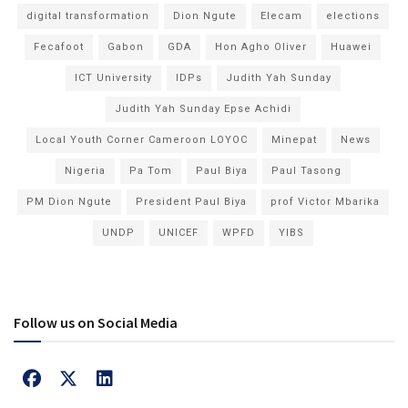
digital transformation
Dion Ngute
Elecam
elections
Fecafoot
Gabon
GDA
Hon Agho Oliver
Huawei
ICT University
IDPs
Judith Yah Sunday
Judith Yah Sunday Epse Achidi
Local Youth Corner Cameroon LOYOC
Minepat
News
Nigeria
Pa Tom
Paul Biya
Paul Tasong
PM Dion Ngute
President Paul Biya
prof Victor Mbarika
UNDP
UNICEF
WPFD
YIBS
Follow us on Social Media