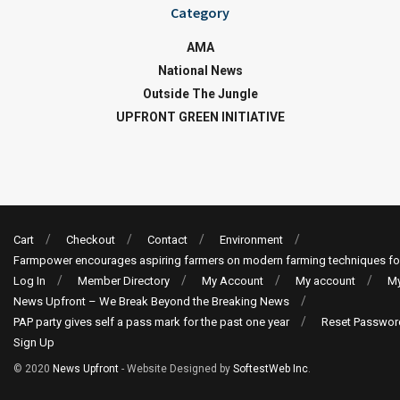
Category
AMA
National News
Outside The Jungle
UPFRONT GREEN INITIATIVE
Cart
Checkout
Contact
Environment
Farmpower encourages aspiring farmers on modern farming techniques fo
Log In
Member Directory
My Account
My account
My
News Upfront – We Break Beyond the Breaking News
PAP party gives self a pass mark for the past one year
Reset Passwor
Sign Up
© 2020
News Upfront
- Website Designed by
SoftestWeb Inc
.