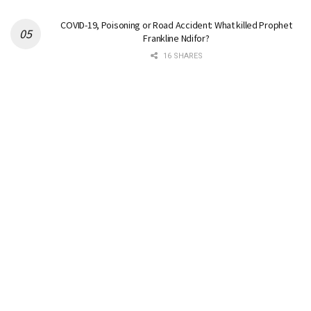
COVID-19, Poisoning or Road Accident: What killed Prophet
Frankline Ndifor?
16 SHARES