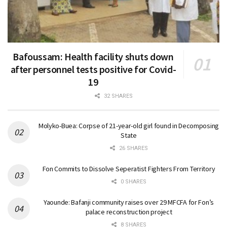
Bafoussam: Health facility shuts down
after personnel tests positive for Covid-
19
32 SHARES
Molyko-Buea: Corpse of 21-year-old girl found in Decomposing
State
26 SHARES
Fon Commits to Dissolve Seperatist Fighters From Territory
0 SHARES
Yaounde: Bafanji community raises over 29 MFCFA for Fon’s
palace reconstruction project
8 SHARES