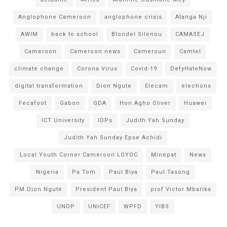
Anglophone Cameroon
anglophone crisis
Atanga Nji
AWIM
back to school
Blondel Silenou
CAMASEJ
Cameroon
Cameroon news
Cameroun
Camtel
climate change
Corona Virus
Covid-19
DefyHateNow
digital transformation
Dion Ngute
Elecam
elections
Fecafoot
Gabon
GDA
Hon Agho Oliver
Huawei
ICT University
IDPs
Judith Yah Sunday
Judith Yah Sunday Epse Achidi
Local Youth Corner Cameroon LOYOC
Minepat
News
Nigeria
Pa Tom
Paul Biya
Paul Tasong
PM Dion Ngute
President Paul Biya
prof Victor Mbarika
UNDP
UNICEF
WPFD
YIBS