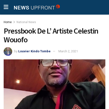
Home
National News
Pressbook De L’ Artiste Celestin
Wouofo
by
Louvier Kindo Tombe
March 2, 2021