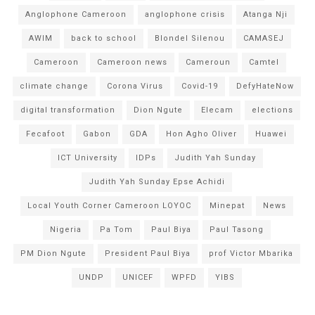
Anglophone Cameroon
anglophone crisis
Atanga Nji
AWIM
back to school
Blondel Silenou
CAMASEJ
Cameroon
Cameroon news
Cameroun
Camtel
climate change
Corona Virus
Covid-19
DefyHateNow
digital transformation
Dion Ngute
Elecam
elections
Fecafoot
Gabon
GDA
Hon Agho Oliver
Huawei
ICT University
IDPs
Judith Yah Sunday
Judith Yah Sunday Epse Achidi
Local Youth Corner Cameroon LOYOC
Minepat
News
Nigeria
Pa Tom
Paul Biya
Paul Tasong
PM Dion Ngute
President Paul Biya
prof Victor Mbarika
UNDP
UNICEF
WPFD
YIBS