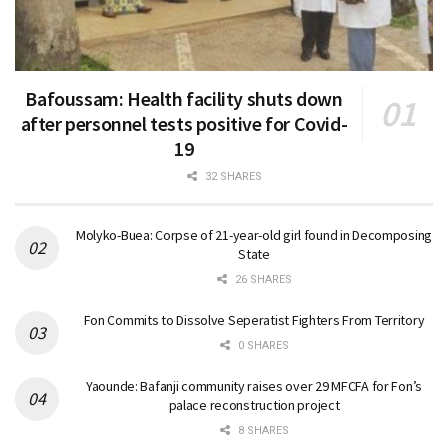
Bafoussam: Health facility shuts down
after personnel tests positive for Covid-
19
32 SHARES
Molyko-Buea: Corpse of 21-year-old girl found in Decomposing
State
26 SHARES
Fon Commits to Dissolve Seperatist Fighters From Territory
0 SHARES
Yaounde: Bafanji community raises over 29 MFCFA for Fon’s
palace reconstruction project
8 SHARES