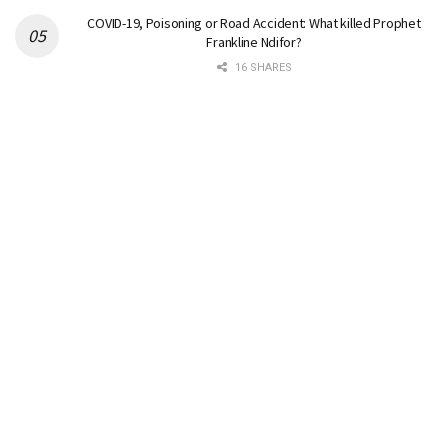
COVID-19, Poisoning or Road Accident: What killed Prophet
Frankline Ndifor?
16 SHARES