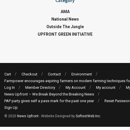
Category
AMA
National News
Outside The Jungle
UPFRONT GREEN INITIATIVE
Cart
Checkout
Contact
Environment
Farmpower encourages aspiring farmers on modern farming techniques fo
Log In
Member Directory
My Account
My account
My
News Upfront – We Break Beyond the Breaking News
PAP party gives self a pass mark for the past one year
Reset Passwor
Sign Up
© 2020
News Upfront
- Website Designed by
SoftestWeb Inc
.