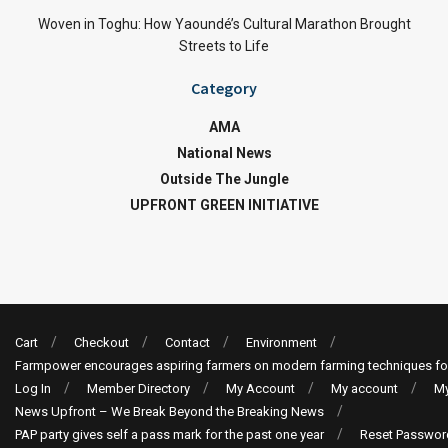
Woven in Toghu: How Yaoundé’s Cultural Marathon Brought
Streets to Life
Category
AMA
National News
Outside The Jungle
UPFRONT GREEN INITIATIVE
Cart
Checkout
Contact
Environment
Farmpower encourages aspiring farmers on modern farming techniques fo
Log In
Member Directory
My Account
My account
My
News Upfront – We Break Beyond the Breaking News
PAP party gives self a pass mark for the past one year
Reset Passwor