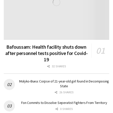
Bafoussam: Health facility shuts down
after personnel tests positive for Covid-
19
32 SHARES
Molyko-Buea: Corpse of 21-year-old girl found in Decomposing
State
26 SHARES
Fon Commits to Dissolve Seperatist Fighters From Territory
0 SHARES