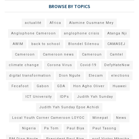
BROWSE BY TOPICS
actualité
Africa
Alamine Ousmane Mey
Anglophone Cameroon
anglophone crisis
Atanga Nji
AWIM
back to school
Blondel Silenou
CAMASEJ
Cameroon
Cameroon news
Cameroun
Camtel
climate change
Corona Virus
Covid-19
DefyHateNow
digital transformation
Dion Ngute
Elecam
elections
Fecafoot
Gabon
GDA
Hon Agho Oliver
Huawei
ICT University
IDPs
Judith Yah Sunday
Judith Yah Sunday Epse Achidi
Local Youth Corner Cameroon LOYOC
Minepat
News
Nigeria
Pa Tom
Paul Biya
Paul Tasong
PM Dion Ngute
President Paul Biya
prof Victor Mbarika