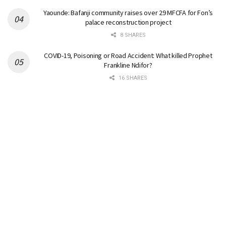
Yaounde: Bafanji community raises over 29 MFCFA for Fon’s
palace reconstruction project
8 SHARES
COVID-19, Poisoning or Road Accident: What killed Prophet
Frankline Ndifor?
16 SHARES