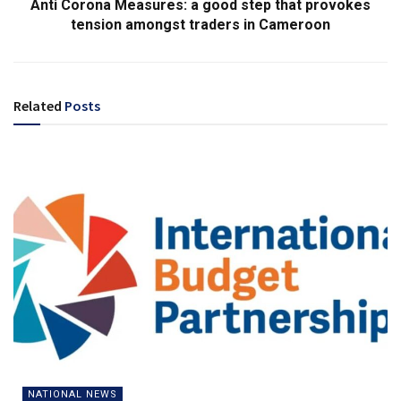
Anti Corona Measures: a good step that provokes
tension amongst traders in Cameroon
Related
Posts
NATIONAL NEWS