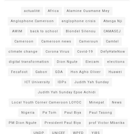
actualité
Africa
Alamine Ousmane Mey
Anglophone Cameroon
anglophone crisis
Atanga Nji
AWIM
back to school
Blondel Silenou
CAMASEJ
Cameroon
Cameroon news
Cameroun
Camtel
climate change
Corona Virus
Covid-19
DefyHateNow
digital transformation
Dion Ngute
Elecam
elections
Fecafoot
Gabon
GDA
Hon Agho Oliver
Huawei
ICT University
IDPs
Judith Yah Sunday
Judith Yah Sunday Epse Achidi
Local Youth Corner Cameroon LOYOC
Minepat
News
Nigeria
Pa Tom
Paul Biya
Paul Tasong
PM Dion Ngute
President Paul Biya
prof Victor Mbarika
UNDP
UNICEF
WPFD
YIBS