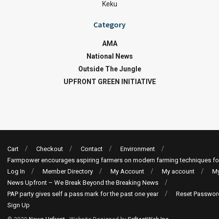
Keku
Category
AMA
National News
Outside The Jungle
UPFRONT GREEN INITIATIVE
Cart
Checkout
Contact
Environment
Farmpower encourages aspiring farmers on modern farming techniques fo
Log In
Member Directory
My Account
My account
My
News Upfront – We Break Beyond the Breaking News
PAP party gives self a pass mark for the past one year
Reset Passwor
Sign Up