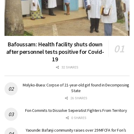
Bafoussam: Health facility shuts down
after personnel tests positive for Covid-
19
32 SHARES
Molyko-Buea: Corpse of 21-year-old girl found in Decomposing
State
26 SHARES
Fon Commits to Dissolve Seperatist Fighters From Territory
0 SHARES
Yaounde: Bafanji community raises over 29 MFCFA for Fon’s