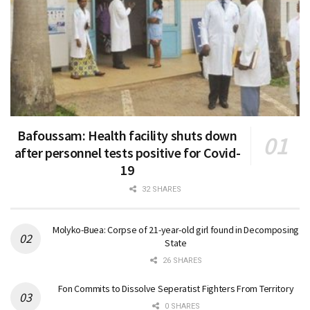
Bafoussam: Health facility shuts down
after personnel tests positive for Covid-
19
32 SHARES
Molyko-Buea: Corpse of 21-year-old girl found in Decomposing
State
26 SHARES
Fon Commits to Dissolve Seperatist Fighters From Territory
0 SHARES