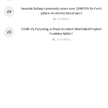
Yaounde: Bafanji community raises over 29 MFCFA for Fon’s
palace reconstruction project
8 SHARES
COVID-19, Poisoning or Road Accident: What killed Prophet
Frankline Ndifor?
16 SHARES