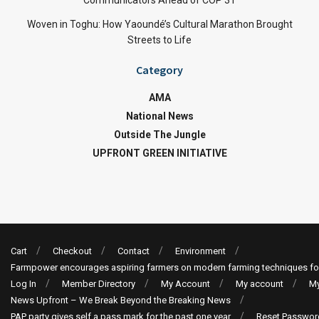
Communicators Ahead of COP 31
Woven in Toghu: How Yaoundé’s Cultural Marathon Brought
Streets to Life
Category
AMA
National News
Outside The Jungle
UPFRONT GREEN INITIATIVE
Cart
Checkout
Contact
Environment
Farmpower encourages aspiring farmers on modern farming techniques fo
Log In
Member Directory
My Account
My account
My
News Upfront – We Break Beyond the Breaking News
PAP party gives self a pass mark for the past one year
Reset Passwor