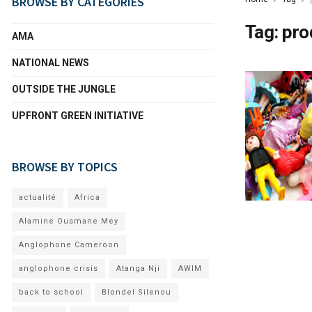
BROWSE BY CATEGORIES
Tag:
pro
AMA
NATIONAL NEWS
OUTSIDE THE JUNGLE
UPFRONT GREEN INITIATIVE
BROWSE BY TOPICS
actualité
Africa
Alamine Ousmane Mey
Anglophone Cameroon
anglophone crisis
Atanga Nji
AWIM
back to school
Blondel Silenou