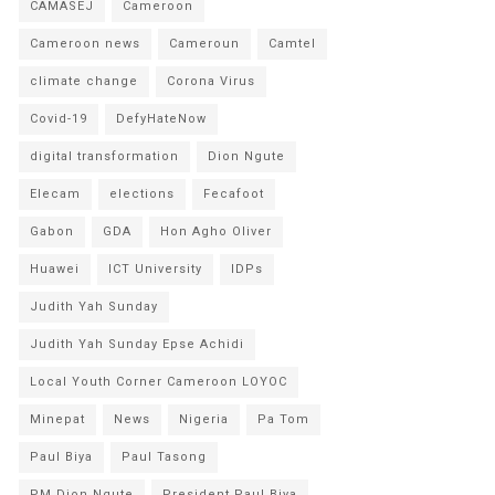
CAMASEJ
Cameroon
Cameroon news
Cameroun
Camtel
climate change
Corona Virus
Covid-19
DefyHateNow
digital transformation
Dion Ngute
Elecam
elections
Fecafoot
Gabon
GDA
Hon Agho Oliver
Huawei
ICT University
IDPs
Judith Yah Sunday
Judith Yah Sunday Epse Achidi
Local Youth Corner Cameroon LOYOC
Minepat
News
Nigeria
Pa Tom
Paul Biya
Paul Tasong
PM Dion Ngute
President Paul Biya