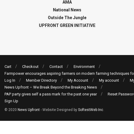
AMA
National News
Outside The Jungle
UPFRONT GREEN INITIATIVE
Cart
Checkout
Contact
Environment
Farmpower encourages aspiring farmers on modern farming techniques fo
Log In
Member Directory
My Account
My account
My
News Upfront – We Break Beyond the Breaking News
PAP party gives self a pass mark for the past one year
Reset Passwor
Sign Up
© 2020
News Upfront
- Website Designed by
SoftestWeb Inc
.