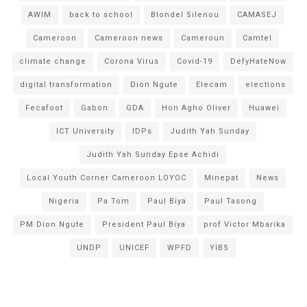
AWIM
back to school
Blondel Silenou
CAMASEJ
Cameroon
Cameroon news
Cameroun
Camtel
climate change
Corona Virus
Covid-19
DefyHateNow
digital transformation
Dion Ngute
Elecam
elections
Fecafoot
Gabon
GDA
Hon Agho Oliver
Huawei
ICT University
IDPs
Judith Yah Sunday
Judith Yah Sunday Epse Achidi
Local Youth Corner Cameroon LOYOC
Minepat
News
Nigeria
Pa Tom
Paul Biya
Paul Tasong
PM Dion Ngute
President Paul Biya
prof Victor Mbarika
UNDP
UNICEF
WPFD
YIBS