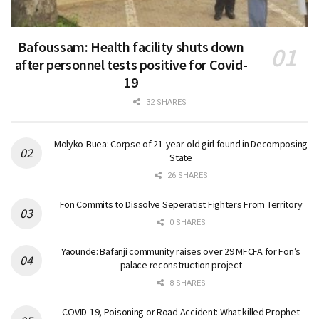
Bafoussam: Health facility shuts down
after personnel tests positive for Covid-
19
32 SHARES
Molyko-Buea: Corpse of 21-year-old girl found in Decomposing
State
26 SHARES
Fon Commits to Dissolve Seperatist Fighters From Territory
0 SHARES
Yaounde: Bafanji community raises over 29 MFCFA for Fon’s
palace reconstruction project
8 SHARES
COVID-19, Poisoning or Road Accident: What killed Prophet