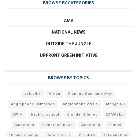
BROWSE BY CATEGORIES
AMA
NATIONAL NEWS
OUTSIDE THE JUNGLE
UPFRONT GREEN INITIATIVE
BROWSE BY TOPICS
actualité
Africa
Alamine Ousmane Mey
Anglophone Cameroon
anglophone crisis
Atanga Nji
AWIM
back to school
Blondel Silenou
CAMASEJ
Cameroon
Cameroon news
Cameroun
Camtel
climate change
Corona Virus
Covid-19
DefyHateNow