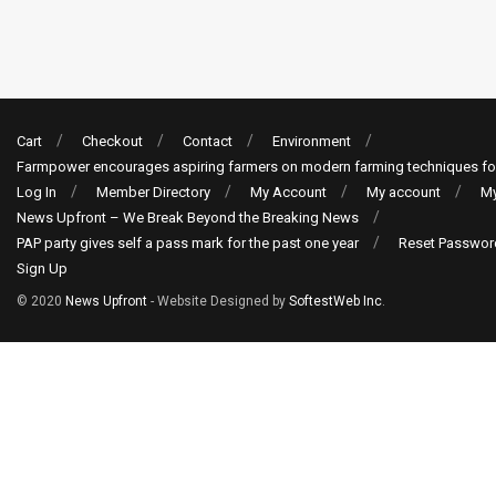
Cart
Checkout
Contact
Environment
Farmpower encourages aspiring farmers on modern farming techniques fo
Log In
Member Directory
My Account
My account
My
News Upfront – We Break Beyond the Breaking News
PAP party gives self a pass mark for the past one year
Reset Passwor
Sign Up
© 2020
News Upfront
- Website Designed by
SoftestWeb Inc
.