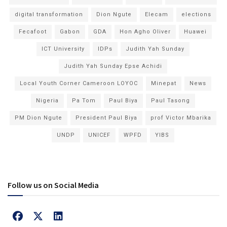
digital transformation
Dion Ngute
Elecam
elections
Fecafoot
Gabon
GDA
Hon Agho Oliver
Huawei
ICT University
IDPs
Judith Yah Sunday
Judith Yah Sunday Epse Achidi
Local Youth Corner Cameroon LOYOC
Minepat
News
Nigeria
Pa Tom
Paul Biya
Paul Tasong
PM Dion Ngute
President Paul Biya
prof Victor Mbarika
UNDP
UNICEF
WPFD
YIBS
Follow us on Social Media