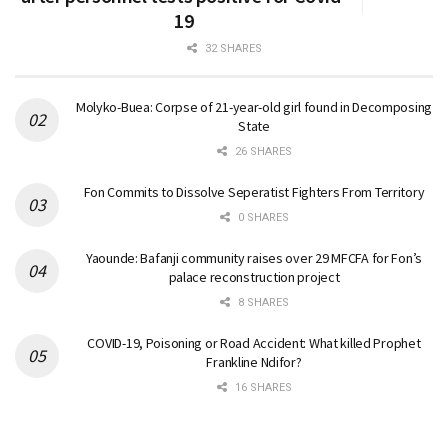
19
32 SHARES
Molyko-Buea: Corpse of 21-year-old girl found in Decomposing
State
26 SHARES
Fon Commits to Dissolve Seperatist Fighters From Territory
0 SHARES
Yaounde: Bafanji community raises over 29 MFCFA for Fon’s
palace reconstruction project
8 SHARES
COVID-19, Poisoning or Road Accident: What killed Prophet
Frankline Ndifor?
16 SHARES