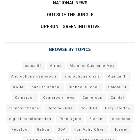
NATIONAL NEWS
OUTSIDE THE JUNGLE
UPFRONT GREEN INITIATIVE
BROWSE BY TOPICS
actualité
Africa
Alamine Ousmane Mey
Anglophone Cameroon
anglophone crisis
Atanga Nji
AWIM
back to school
Blondel Silenou
CAMASEJ
Cameroon
Cameroon news
Cameroun
Camtel
climate change
Corona Virus
Covid-19
DefyHateNow
digital transformation
Dion Ngute
Elecam
elections
Fecafoot
Gabon
GDA
Hon Agho Oliver
Huawei