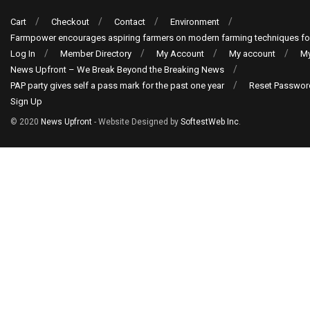
Cart
Checkout
Contact
Environment
Farmpower encourages aspiring farmers on modern farming techniques fo
Log In
Member Directory
My Account
My account
My
News Upfront – We Break Beyond the Breaking News
PAP party gives self a pass mark for the past one year
Reset Passwor
Sign Up
© 2020
News Upfront
- Website Designed by
SoftestWeb Inc
.