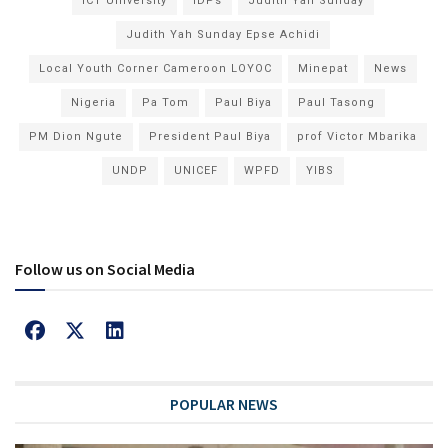
ICT University
IDPs
Judith Yah Sunday
Judith Yah Sunday Epse Achidi
Local Youth Corner Cameroon LOYOC
Minepat
News
Nigeria
Pa Tom
Paul Biya
Paul Tasong
PM Dion Ngute
President Paul Biya
prof Victor Mbarika
UNDP
UNICEF
WPFD
YIBS
Follow us on Social Media
POPULAR NEWS