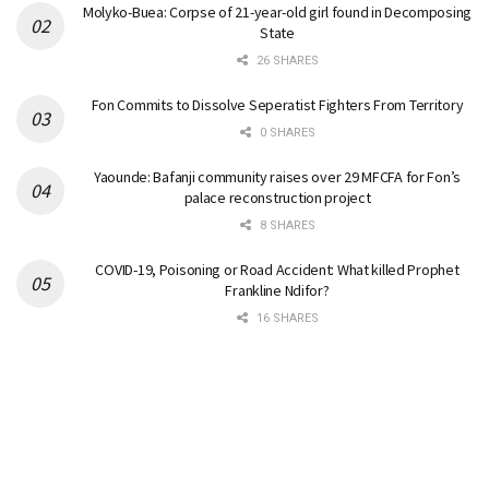
Molyko-Buea: Corpse of 21-year-old girl found in Decomposing
State
26 SHARES
Fon Commits to Dissolve Seperatist Fighters From Territory
0 SHARES
Yaounde: Bafanji community raises over 29 MFCFA for Fon’s
palace reconstruction project
8 SHARES
COVID-19, Poisoning or Road Accident: What killed Prophet
Frankline Ndifor?
16 SHARES