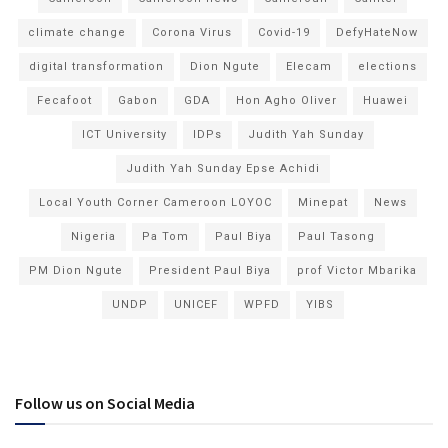
climate change
Corona Virus
Covid-19
DefyHateNow
digital transformation
Dion Ngute
Elecam
elections
Fecafoot
Gabon
GDA
Hon Agho Oliver
Huawei
ICT University
IDPs
Judith Yah Sunday
Judith Yah Sunday Epse Achidi
Local Youth Corner Cameroon LOYOC
Minepat
News
Nigeria
Pa Tom
Paul Biya
Paul Tasong
PM Dion Ngute
President Paul Biya
prof Victor Mbarika
UNDP
UNICEF
WPFD
YIBS
Follow us on Social Media