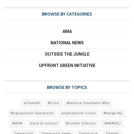
BROWSE BY CATEGORIES
AMA
NATIONAL NEWS
OUTSIDE THE JUNGLE
UPFRONT GREEN INITIATIVE
BROWSE BY TOPICS
actualité
Africa
Alamine Ousmane Mey
Anglophone Cameroon
anglophone crisis
Atanga Nji
AWIM
back to school
Blondel Silenou
CAMASEJ
Cameroon
Cameroon news
Cameroun
Camtel