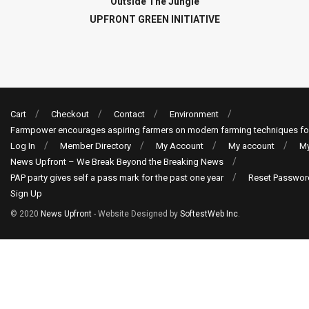
Outside The Jungle
UPFRONT GREEN INITIATIVE
Cart
Checkout
Contact
Environment
Farmpower encourages aspiring farmers on modern farming techniques fo
Log In
Member Directory
My Account
My account
My
News Upfront – We Break Beyond the Breaking News
PAP party gives self a pass mark for the past one year
Reset Passwor
Sign Up
© 2020
News Upfront
- Website Designed by
SoftestWeb Inc
.