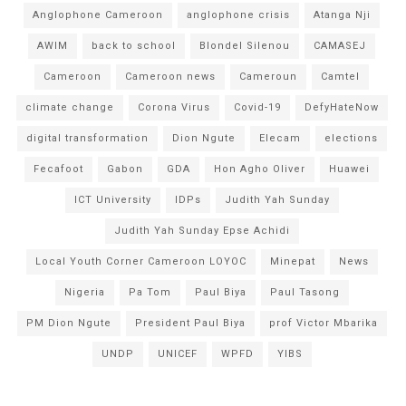
Anglophone Cameroon
anglophone crisis
Atanga Nji
AWIM
back to school
Blondel Silenou
CAMASEJ
Cameroon
Cameroon news
Cameroun
Camtel
climate change
Corona Virus
Covid-19
DefyHateNow
digital transformation
Dion Ngute
Elecam
elections
Fecafoot
Gabon
GDA
Hon Agho Oliver
Huawei
ICT University
IDPs
Judith Yah Sunday
Judith Yah Sunday Epse Achidi
Local Youth Corner Cameroon LOYOC
Minepat
News
Nigeria
Pa Tom
Paul Biya
Paul Tasong
PM Dion Ngute
President Paul Biya
prof Victor Mbarika
UNDP
UNICEF
WPFD
YIBS