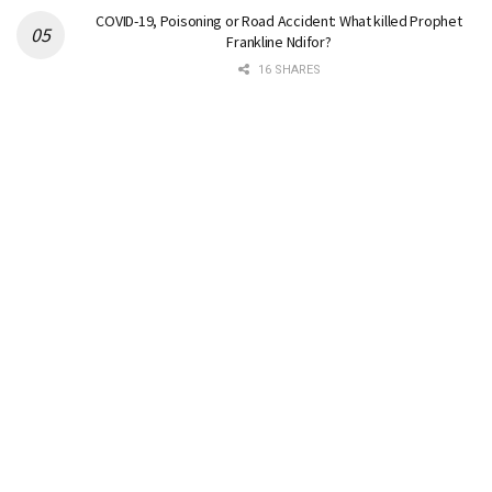
COVID-19, Poisoning or Road Accident: What killed Prophet
Frankline Ndifor?
16 SHARES