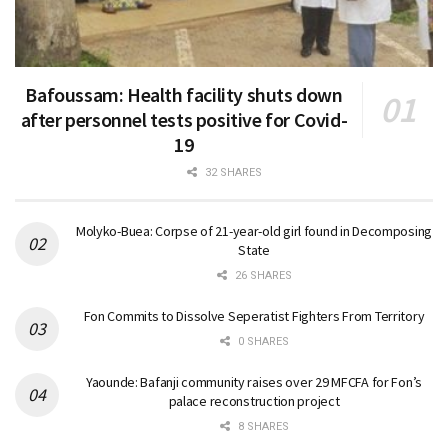
Bafoussam: Health facility shuts down
after personnel tests positive for Covid-
19
32 SHARES
Molyko-Buea: Corpse of 21-year-old girl found in Decomposing
State
26 SHARES
Fon Commits to Dissolve Seperatist Fighters From Territory
0 SHARES
Yaounde: Bafanji community raises over 29 MFCFA for Fon’s
palace reconstruction project
8 SHARES