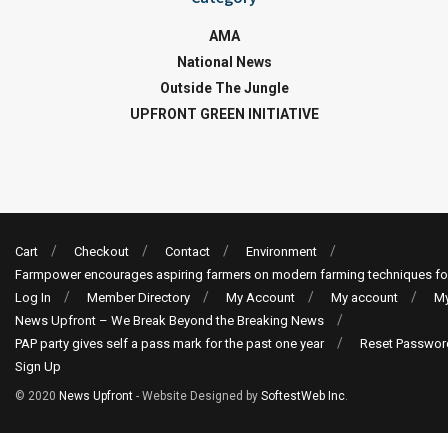
AMA
National News
Outside The Jungle
UPFRONT GREEN INITIATIVE
Cart
Checkout
Contact
Environment
Farmpower encourages aspiring farmers on modern farming techniques fo
Log In
Member Directory
My Account
My account
My
News Upfront – We Break Beyond the Breaking News
PAP party gives self a pass mark for the past one year
Reset Passwor
Sign Up
© 2020
News Upfront
- Website Designed by
SoftestWeb Inc
.