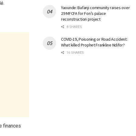
é.
Yaounde: Bafanji community raises over
29 MFCFA for Fon’s palace
reconstruction project
8 SHARES
COVID-19, Poisoning or Road Accident:
What killed Prophet Frankline Ndifor?
16 SHARES
e finances