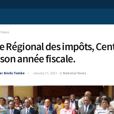
al News
e Régional des impôts, Cent
 son année fiscale.
er Kindo Tombe
January 21, 2021
in
National News