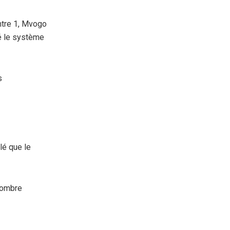
ntre 1, Mvogo
té le système
s
lé que le
nombre