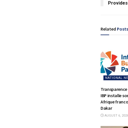
Provides
Related
Post
NATIONAL N
Transparence 
IBP installe s
Afrique franc
Dakar
AUGUST 6, 202