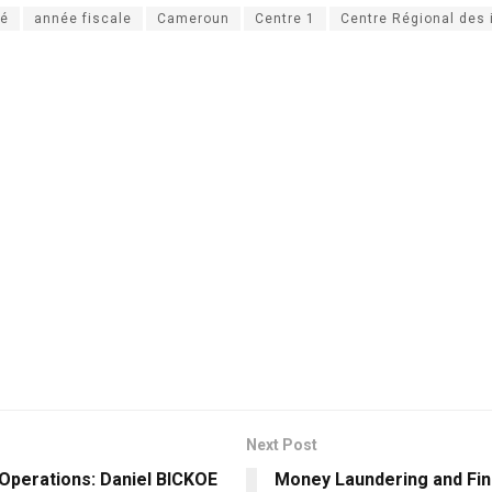
té
année fiscale
Cameroun
Centre 1
Centre Régional des
Next Post
Operations: Daniel BICKOE
Money Laundering and Fin