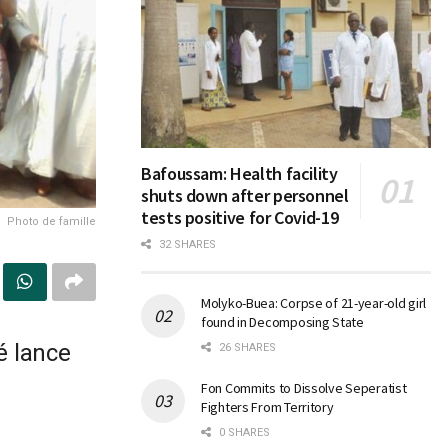
Bafoussam: Health facility
shuts down after personnel
tests positive for Covid-19
Photo de famille
32 SHARES
Molyko-Buea: Corpse of 21-year-old girl
found in Decomposing State
é lance
26 SHARES
Fon Commits to Dissolve Seperatist
Fighters From Territory
0 SHARES