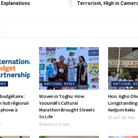
 Explanations
Terrorism, High in Camer
s
EWS
NATIONAL NEWS
NATIONAL N
budgétaire :
Woven in Toghu: How
Hon. Agho Oli
on hub régional
Yaoundé’s Cultural
Longstanding 
ophone à
Marathon Brought Streets
Kedjom Keku
to Life
JULY 28, 2026
6
AUGUST 3, 2026