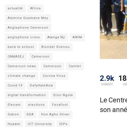
actualité
Africa
Alamine Ousmane Mey
Anglophone Cameroon
anglophone crisis
Atanga Nji
AWIM
back to school
Blondel Silenou
CAMASEJ
Cameroon
Cameroon news
Cameroun
Camtel
2.9k
18
climate change
Corona Virus
SHARES
VI
Covid-19
DefyHateNow
digital transformation
Dion Ngute
Le Centr
Elecam
elections
Fecafoot
son année
Gabon
GDA
Hon Agho Oliver
Huawei
ICT University
IDPs