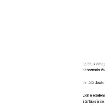
La deuxième p
désormais éte
La télé décla
L’on a égalem
startups à se