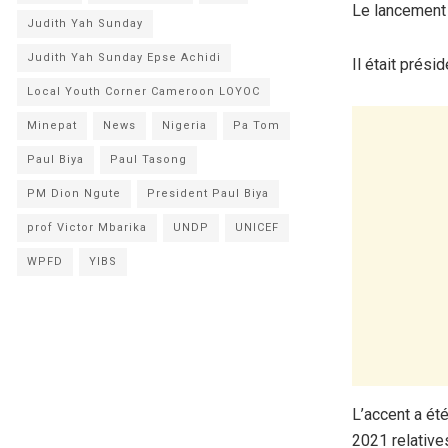
Le lancement 
Judith Yah Sunday
Judith Yah Sunday Epse Achidi
Il était prési
Local Youth Corner Cameroon LOYOC
Minepat
News
Nigeria
Pa Tom
Paul Biya
Paul Tasong
PM Dion Ngute
President Paul Biya
prof Victor Mbarika
UNDP
UNICEF
WPFD
YIBS
L’accent a ét
2021 relatives