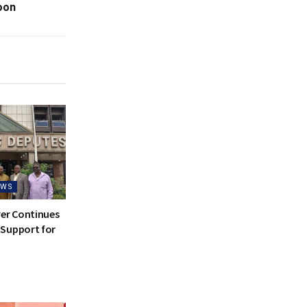
oon
EWS
ver Continues
Support for