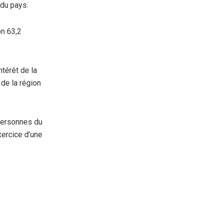
 du pays.
on 63,2
ntérêt de la
 de la région
personnes du
exercice d’une